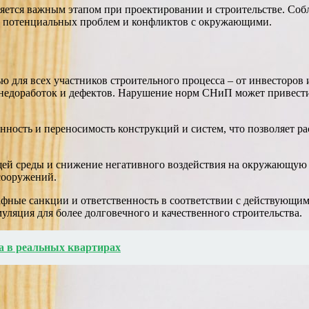
вляется важным этапом при проектировании и строительстве. Со
ть потенциальных проблем и конфликтов с окружающими.
 для всех участников строительного процесса – от инвесторов
е недоработок и дефектов. Нарушение норм СНиП может привести
ность и переносимость конструкций и систем, что позволяет р
ей среды и снижение негативного воздействия на окружающую
сооружений.
фные санкции и ответственность в соответствии с действующим
уляция для более долговечного и качественного строительства.
са в реальных квартирах