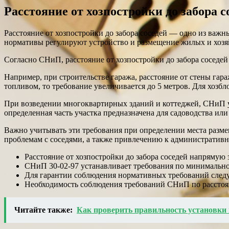
Расстояние от хозпостройки до забора 
Расстояние от хозпостройки до забора соседей — одно из важ
нормативы регулируют устройство и размещение жилых и хозя
Согласно СНиП, расстояние от хозпостройки до забора соседей
Например, при строительстве гаража, расстояние от стены гара
топливом, то требование увеличивается до 5 метров. Для хозбл
При возведении многоквартирных зданий и коттеджей, СНиП ус
определенная часть участка предназначена для садоводства или
Важно учитывать эти требования при определении места разме
проблемам с соседями, а также привлечению к административн
Расстояние от хозпостройки до забора соседей напрямую 
СНиП 30-02-97 устанавливает требования по минимально
Для гарантии соблюдения нормативных требований следу
Необходимость соблюдения требований СНиП по расстоян
Читайте также:
Как проверить правильность установки 