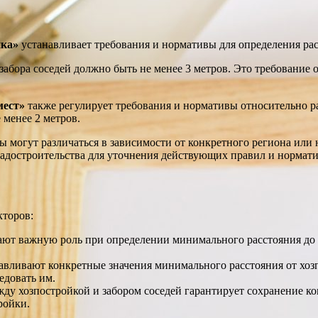
йка»
устанавливает требования и нормативы для определения расс
 забора соседей должно быть не менее 3 метров. Это требование
мест»
также регулирует требования и нормативы относительно рас
 менее 2 метров.
вы могут различаться в зависимости от конкретного региона или
радостроительства для уточнения действующих правил и нормати
кторов:
ют важную роль при определении минимального расстояния до з
вливают конкретные значения минимального расстояния от хозп
едовать им.
жду хозпостройкой и забором соседей гарантирует сохранение к
ройки.