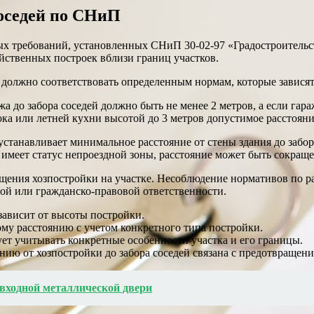
соседей по СНиП
ных требований, установленных СНиП 30-02-97 «Градостроительс
йственных построек вблизи границ участков.
 должно соответствовать определенным нормам, которые зависят 
жа до забора соседей должно быть не менее 2 метров, а если га
ока или летней кухни высотой до 3 метров допустимое расстояние
танавливает минимальное расстояние от стены здания до забора 
 имеет статус непроездной зоны, расстояние может быть сокраще
щения хозпостройки на участке. Несоблюдение нормативов по ра
ой или гражданско-правовой ответственности.
зависит от высоты постройки.
му расстоянию с учетом конкретного типа постройки.
ет учитывать конкретные особенности участка и его границы.
ию от хозпостройки до забора соседей связана с предотвращен
входной металлической двери