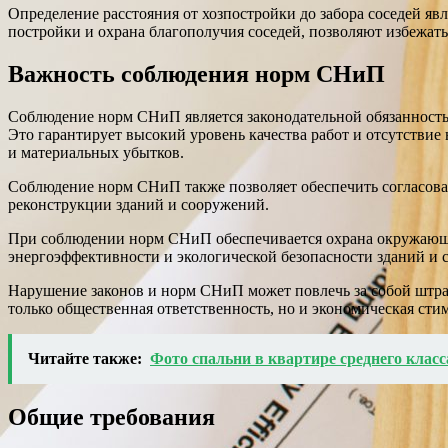
Определение расстояния от хозпостройки до забора соседей я
постройки и охрана благополучия соседей, позволяют избежа
Важность соблюдения норм СНиП
Соблюдение норм СНиП является законодательной обязанностью
Это гарантирует высокий уровень качества работ и отсутстви
и материальных убытков.
Соблюдение норм СНиП также позволяет обеспечить согласован
реконструкции зданий и сооружений.
При соблюдении норм СНиП обеспечивается охрана окружающ
энергоэффективности и экологической безопасности зданий и 
Нарушение законов и норм СНиП может повлечь за собой штра
только общественная ответственность, но и экономическая стим
Читайте также:
Фото спальни в квартире среднего клас
Общие требования