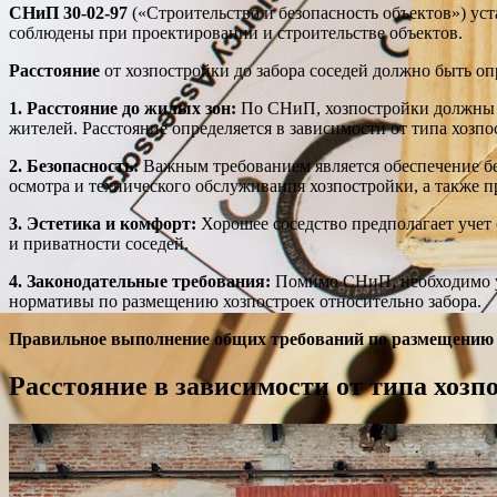
СНиП 30-02-97
(«Строительство и безопасность объектов») ус
соблюдены при проектировании и строительстве объектов.
Расстояние
от хозпостройки до забора соседей должно быть о
1. Расстояние до жилых зон:
По СНиП, хозпостройки должны б
жителей. Расстояние определяется в зависимости от типа хозп
2. Безопасность:
Важным требованием является обеспечение без
осмотра и технического обслуживания хозпостройки, а также 
3. Эстетика и комфорт:
Хорошее соседство предполагает учет 
и приватности соседей.
4. Законодательные требования:
Помимо СНиП, необходимо уч
нормативы по размещению хозпостроек относительно забора.
Правильное выполнение общих требований по размещению хо
Расстояние в зависимости от типа хозп