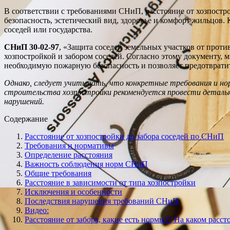
В соответствии с требованиями СНиП, расстояние от хозпостро
безопасность, эстетический вид, здоровье и комфорт жильцов
соседей или государства.
СНиП 30-02-97
, «Защита соседей земельных участков от про
хозпостройкой и забором соседей. Согласно этому документу, 
необходимую пожарную безопасность и позволяет предотвратит
Однако, следует учитывать, что конкретные требования и но
строительства хозпостройки рекомендуется провести детальн
нарушений.
Содержание
Расстояние от хозпостройки до забора соседей по СНиП
Требования и нормативы
Определение расстояния
Важность соблюдения норм СНиП
Общие требования
Расстояние в зависимости от типа хозпостройки
Исключения и особенности
Последствия нарушения требований СНиП
Видео:
Расстояние от забора, какие есть нормы? | На каком расс