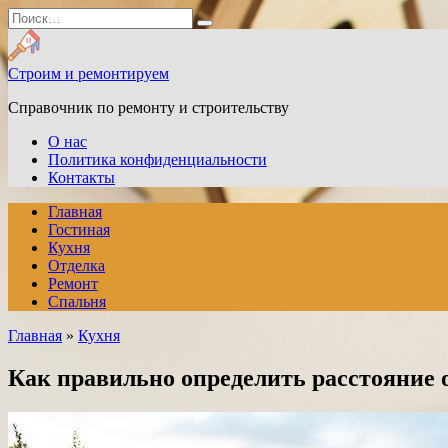
Перейти
Search
к
for:
содержанию
Строим и ремонтируем
Справочник по ремонту и строительству
О нас
Политика конфиденциальности
Контакты
Главная
Гостиная
Кухня
Отделка
Ремонт
Спальня
Главная
»
Кухня
Как правильно определить расстояние о