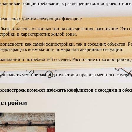
танавливает общие требования к размещению хозпостроек относи
пределено с учетом следующих факторов:
ыть отдалены от жилых зон на определенное расстояние. Это н
остройки и характеристик жилой зоны.
опасности как самой хозпостройки, так и соседних объектов. Р
предотвращать возможность пожара или аварийной ситуации.
ожиданий и потребностей соседей. Расстояние от хозпостройки 
итывать местное законодательство и правила местного самоупр
зпостроек поможет избежать конфликтов с соседями и обесп
остройки