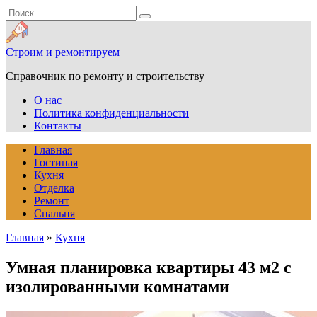
Перейти
Search
к
for:
содержанию
Строим и ремонтируем
Справочник по ремонту и строительству
О нас
Политика конфиденциальности
Контакты
Главная
Гостиная
Кухня
Отделка
Ремонт
Спальня
Главная
»
Кухня
Умная планировка квартиры 43 м2 с
изолированными комнатами