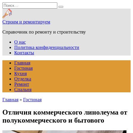
Перейти
Search
к
for:
содержанию
Строим и ремонтируем
Справочник по ремонту и строительству
О нас
Политика конфиденциальности
Контакты
Главная
Гостиная
Кухня
Отделка
Ремонт
Спальня
Главная
»
Гостиная
Отличия коммерческого линолеума от
полукоммерческого и бытового