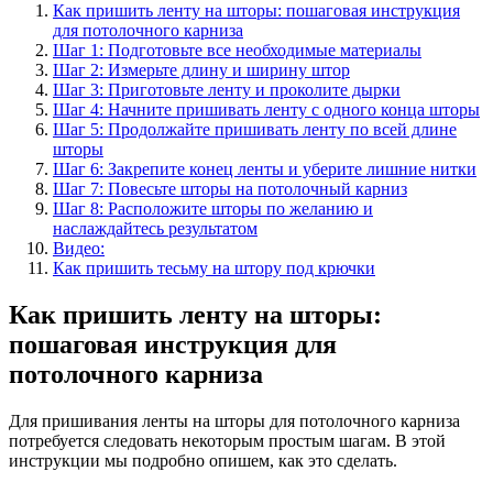
Как пришить ленту на шторы: пошаговая инструкция
для потолочного карниза
Шаг 1: Подготовьте все необходимые материалы
Шаг 2: Измерьте длину и ширину штор
Шаг 3: Приготовьте ленту и проколите дырки
Шаг 4: Начните пришивать ленту с одного конца шторы
Шаг 5: Продолжайте пришивать ленту по всей длине
шторы
Шаг 6: Закрепите конец ленты и уберите лишние нитки
Шаг 7: Повесьте шторы на потолочный карниз
Шаг 8: Расположите шторы по желанию и
наслаждайтесь результатом
Видео:
Как пришить тесьму на штору под крючки
Как пришить ленту на шторы:
пошаговая инструкция для
потолочного карниза
Для пришивания ленты на шторы для потолочного карниза
потребуется следовать некоторым простым шагам. В этой
инструкции мы подробно опишем, как это сделать.