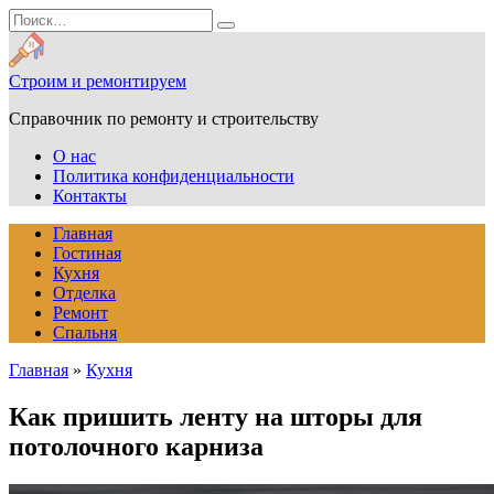
Перейти
Search
к
for:
содержанию
Строим и ремонтируем
Справочник по ремонту и строительству
О нас
Политика конфиденциальности
Контакты
Главная
Гостиная
Кухня
Отделка
Ремонт
Спальня
Главная
»
Кухня
Как пришить ленту на шторы для
потолочного карниза