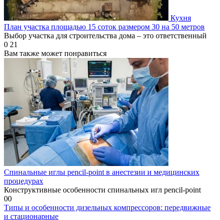
Кухня
План участка площадью 15 соток размером 30 на 50 метров
Выбор участка для строительства дома – это ответственный
0
21
Вам также может понравиться
Спинальные иглы pencil-point в анестезии и медицинских
процедурах
Конструктивные особенности спинальных игл pencil-point
0
0
Типы и особенности дизельных компрессоров: передвижные
и стационарные