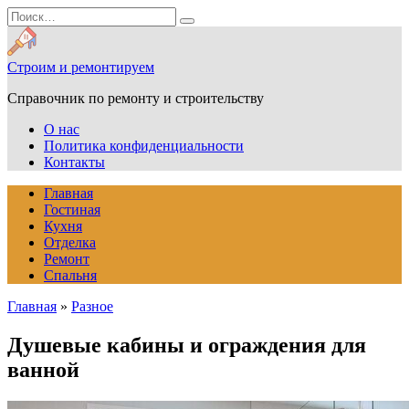
Перейти
Search
к
for:
содержанию
Строим и ремонтируем
Справочник по ремонту и строительству
О нас
Политика конфиденциальности
Контакты
Главная
Гостиная
Кухня
Отделка
Ремонт
Спальня
Главная
»
Разное
Душевые кабины и ограждения для
ванной