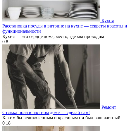
Кухня
Расстановка посуды в витрине на кухне — секреты красоты и
функциональности
Кухня — это сердце дома, место, где мы проводим
0
8
Ремонт
Стяжка пола в частном доме — сделай сам!
Каким бы великолепным и красивым ни был ваш частный
0
18