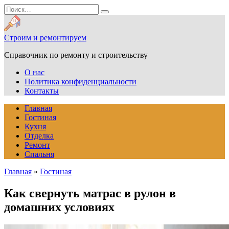
Перейти
Search
к
for:
содержанию
Строим и ремонтируем
Справочник по ремонту и строительству
О нас
Политика конфиденциальности
Контакты
Главная
Гостиная
Кухня
Отделка
Ремонт
Спальня
Главная
»
Гостиная
Как свернуть матрас в рулон в
домашних условиях