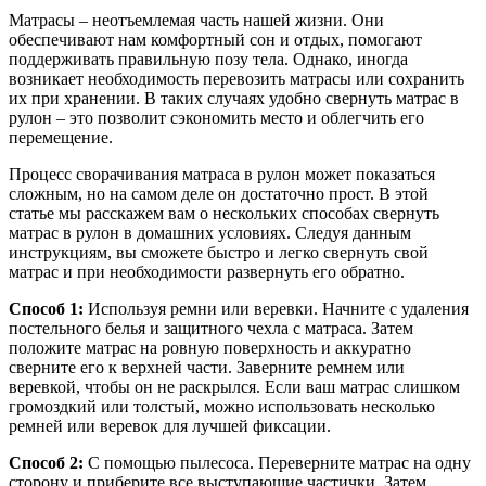
Матрасы – неотъемлемая часть нашей жизни. Они
обеспечивают нам комфортный сон и отдых, помогают
поддерживать правильную позу тела. Однако, иногда
возникает необходимость перевозить матрасы или сохранить
их при хранении. В таких случаях удобно свернуть матрас в
рулон – это позволит сэкономить место и облегчить его
перемещение.
Процесс сворачивания матраса в рулон может показаться
сложным, но на самом деле он достаточно прост. В этой
статье мы расскажем вам о нескольких способах свернуть
матрас в рулон в домашних условиях. Следуя данным
инструкциям, вы сможете быстро и легко свернуть свой
матрас и при необходимости развернуть его обратно.
Способ 1:
Используя ремни или веревки. Начните с удаления
постельного белья и защитного чехла с матраса. Затем
положите матрас на ровную поверхность и аккуратно
сверните его к верхней части. Заверните ремнем или
веревкой, чтобы он не раскрылся. Если ваш матрас слишком
громоздкий или толстый, можно использовать несколько
ремней или веревок для лучшей фиксации.
Способ 2:
С помощью пылесоса. Переверните матрас на одну
сторону и приберите все выступающие частички. Затем