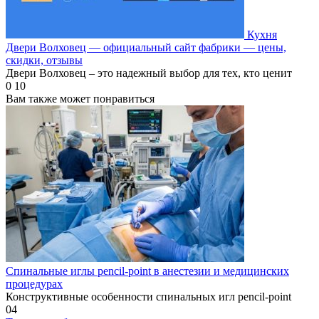
Кухня
Двери Волховец — официальный сайт фабрики — цены,
скидки, отзывы
Двери Волховец – это надежный выбор для тех, кто ценит
0
10
Вам также может понравиться
Спинальные иглы pencil-point в анестезии и медицинских
процедурах
Конструктивные особенности спинальных игл pencil-point
0
4