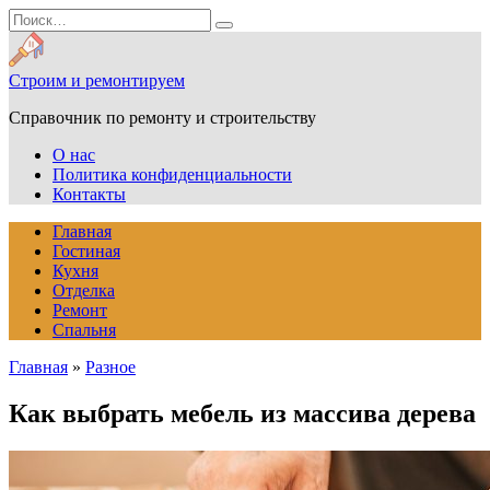
Перейти
Search
к
for:
содержанию
Строим и ремонтируем
Справочник по ремонту и строительству
О нас
Политика конфиденциальности
Контакты
Главная
Гостиная
Кухня
Отделка
Ремонт
Спальня
Главная
»
Разное
Как выбрать мебель из массива дерева