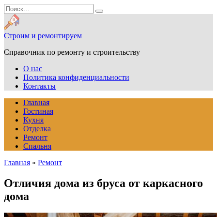
Перейти
Search
к
for:
содержанию
Строим и ремонтируем
Справочник по ремонту и строительству
О нас
Политика конфиденциальности
Контакты
Главная
Гостиная
Кухня
Отделка
Ремонт
Спальня
Главная
»
Ремонт
Отличия дома из бруса от каркасного
дома