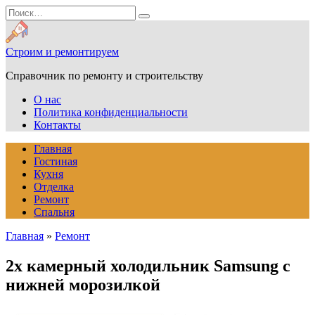
Перейти
Search
к
for:
содержанию
Строим и ремонтируем
Справочник по ремонту и строительству
О нас
Политика конфиденциальности
Контакты
Главная
Гостиная
Кухня
Отделка
Ремонт
Спальня
Главная
»
Ремонт
2х камерный холодильник Samsung с
нижней морозилкой