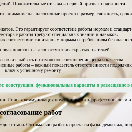
дений. Положительные отзывы – первый признак надежности.
те внимание на аналогичные проекты: размер, сложность, срок
катов. Это гарантирует соответствие работы нормам и стандарт
которые работы требуют специальных знаний и навыков.
 их соответствии санитарным нормам и требованиям безопасност
новая политика – залог отсутствия скрытых платежей.
озволит выбрать оптимальное соотношение цены и качества.
ненные работы – важный показатель ответственности подрядчик
 – ключ к успешному ремонту.
м: конструкция, функциональные варианты и размещение в 
нии. Личная коммуникация поможет оценить профессионализм и 
согласование работ
аждого этапа. Оптимально разбить проект на фазы: демонтаж, по