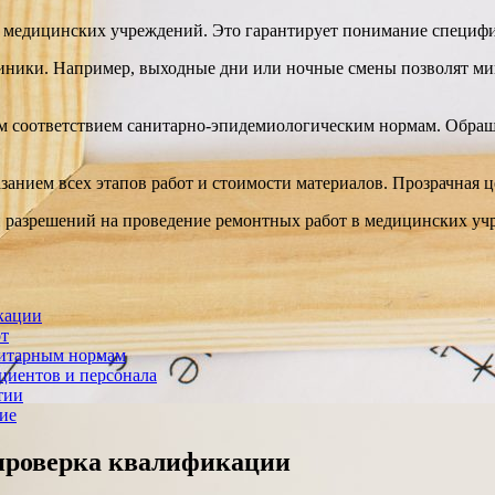
е медицинских учреждений. Это гарантирует понимание специфи
ники. Например, выходные дни или ночные смены позволят мин
 соответствием санитарно-эпидемиологическим нормам. Обраща
занием всех этапов работ и стоимости материалов. Прозрачная ц
и разрешений на проведение ремонтных работ в медицинских уч
кации
от
анитарным нормам
циентов и персонала
тии
ие
 проверка квалификации