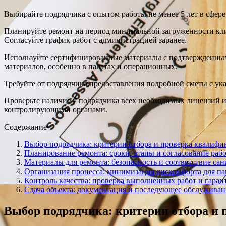
Выбирайте подрядчика с опытом работы не менее 5 лет в сфер
Планируйте ремонт на период минимальной загруженности кли
Согласуйте график работ с администрацией заранее.
Используйте сертифицированные материалы с подтвержденным
материалов, особенно в палатах и операционных.
Требуйте от подрядчика предоставления подробной сметы с ука
Проверьте наличие у подрядчика всех необходимых лицензий 
контролирующими органами.
Содержание
Выбор подрядчика: критерии отбора и проверка квалифи
Планирование ремонта: сроки, этапы и согласование раб
Материалы для ремонта: безопасность и соответствие с
Организация процесса: минимизация дискомфорта для па
Контроль качества: проверка выполненных работ и гаран
Сдача объекта: документация и последующее обслуживан
Выбор подрядчика: критерии отбора и