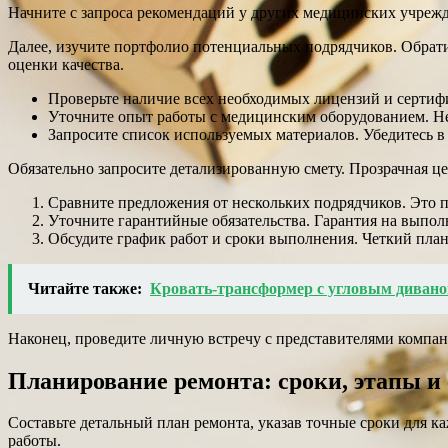
Начните с запроса рекомендаций у других медицинских учреж
Далее, изучите портфолио потенциальных подрядчиков. Обрати
оценки качества.
Проверьте наличие всех необходимых лицензий и сертифи
Уточните опыт работы с медицинским оборудованием. Не
Запросите список используемых материалов. Убедитесь в
Обязательно запросите детализированную смету. Прозрачная це
Сравните предложения от нескольких подрядчиков. Это п
Уточните гарантийные обязательства. Гарантия на выпол
Обсудите график работ и сроки выполнения. Четкий план
Читайте также:
Кровать-трансформер с угловым дивано
Наконец, проведите личную встречу с представителями компа
Планирование ремонта: сроки, этапы и 
Составьте детальный план ремонта, указав точные сроки для к
работы.