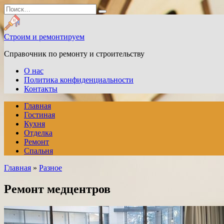
Перейти
Search
к
for:
содержанию
Строим и ремонтируем
Справочник по ремонту и строительству
О нас
Политика конфиденциальности
Контакты
Главная
Гостиная
Кухня
Отделка
Ремонт
Спальня
Главная
»
Разное
Ремонт медцентров