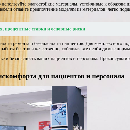
используйте влагостойкие материалы, устойчивые к образован
бели отдайте предпочтение моделям из материалов, легко подд
я, процентные ставки и основные риски
чности ремонта и безопасности пациентов. Для комплексного по
работы быстро и качественно, соблюдая все необходимые нормы
овье и безопасность ваших пациентов и персонала. Проконсульт
искомфорта для пациентов и персонала