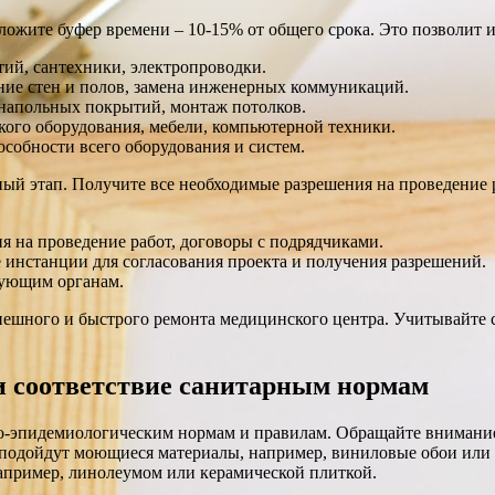
ложите буфер времени – 10-15% от общего срока. Это позволит 
тий, сантехники, электропроводки.
ние стен и полов, замена инженерных коммуникаций.
а напольных покрытий, монтаж потолков.
ого оборудования, мебели, компьютерной техники.
особности всего оборудования и систем.
ый этап. Получите все необходимые разрешения на проведение 
 на проведение работ, договоры с подрядчиками.
 инстанции для согласования проекта и получения разрешений.
рующим органам.
успешного и быстрого ремонта медицинского центра. Учитывайт
и соответствие санитарным нормам
но-эпидемиологическим нормам и правилам. Обращайте внимани
о подойдут моющиеся материалы, например, виниловые обои или
апример, линолеумом или керамической плиткой.