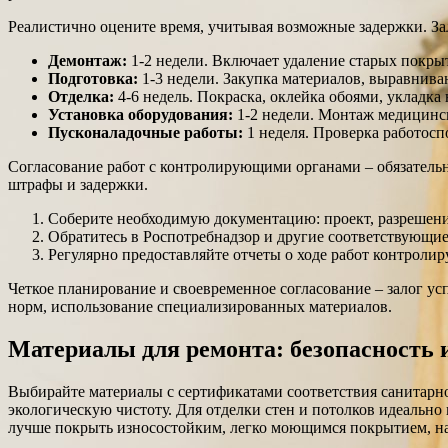
Реалистично оцените время, учитывая возможные задержки. За
Демонтаж:
1-2 недели. Включает удаление старых покры
Подготовка:
1-3 недели. Закупка материалов, выравнива
Отделка:
4-6 недель. Покраска, оклейка обоями, укладк
Установка оборудования:
1-2 недели. Монтаж медицинск
Пусконаладочные работы:
1 неделя. Проверка работосп
Согласование работ с контролирующими органами – обязательн
штрафы и задержки.
Соберите необходимую документацию: проект, разрешения
Обратитесь в Роспотребнадзор и другие соответствующие
Регулярно предоставляйте отчеты о ходе работ контроли
Четкое планирование и своевременное согласование – залог 
норм, использование специализированных материалов.
Материалы для ремонта: безопасность 
Выбирайте материалы с сертификатами соответствия санитар
экологическую чистоту. Для отделки стен и потолков идеальн
лучше покрыть износостойким, легко моющимся покрытием, н