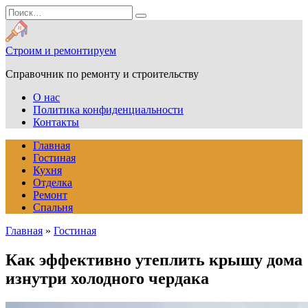
Перейти
Search
к
for:
содержанию
Строим и ремонтируем
Справочник по ремонту и строительству
О нас
Политика конфиденциальности
Контакты
Главная
Гостиная
Кухня
Отделка
Ремонт
Спальня
Главная
»
Гостиная
Как эффективно утеплить крышу дома
изнутри холодного чердака