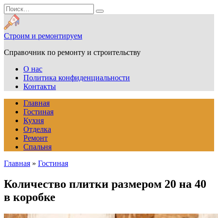
Перейти
Search
к
for:
содержанию
Строим и ремонтируем
Справочник по ремонту и строительству
О нас
Политика конфиденциальности
Контакты
Главная
Гостиная
Кухня
Отделка
Ремонт
Спальня
Главная
»
Гостиная
Количество плитки размером 20 на 40
в коробке