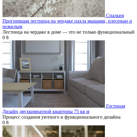
Спальня
Прогнившая лестница на чердаке пахла мышами, плесенью и
нежилым
Лестница на чердаке в доме — это не только функциональный
0
8
Гостиная
Дизайн двухкомнатной квартиры 75 кв м
Процесс создания уютного и функционального дизайна
0
8