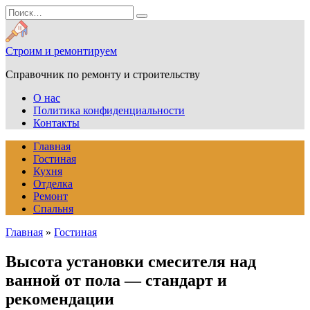
Перейти
Search
к
for:
содержанию
Строим и ремонтируем
Справочник по ремонту и строительству
О нас
Политика конфиденциальности
Контакты
Главная
Гостиная
Кухня
Отделка
Ремонт
Спальня
Главная
»
Гостиная
Высота установки смесителя над
ванной от пола — стандарт и
рекомендации