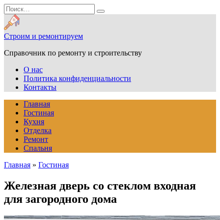
Перейти
Search
к
for:
содержанию
Строим и ремонтируем
Справочник по ремонту и строительству
О нас
Политика конфиденциальности
Контакты
Главная
Гостиная
Кухня
Отделка
Ремонт
Спальня
Главная
»
Гостиная
Железная дверь со стеклом входная
для загородного дома