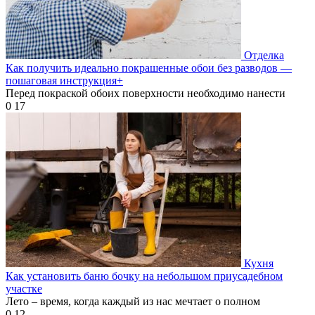
Отделка
Как получить идеально покрашенные обои без разводов —
пошаговая инструкция+
Перед покраской обоих поверхности необходимо нанести
0
17
Кухня
Как установить баню бочку на небольшом приусадебном
участке
Лето – время, когда каждый из нас мечтает о полном
0
12