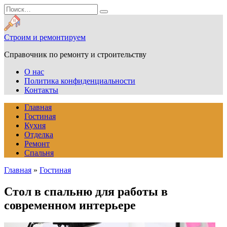
Перейти
Search
к
for:
содержанию
Строим и ремонтируем
Справочник по ремонту и строительству
О нас
Политика конфиденциальности
Контакты
Главная
Гостиная
Кухня
Отделка
Ремонт
Спальня
Главная
»
Гостиная
Стол в спальню для работы в
современном интерьере