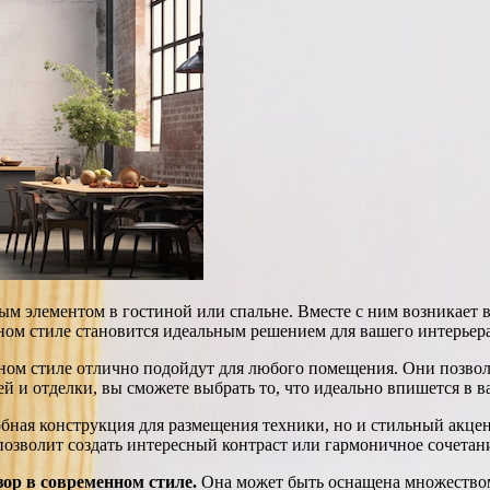
ым элементом в гостиной или спальне. Вместе с ним возникает в
ном стиле становится идеальным решением для вашего интерьера
ом стиле отлично подойдут для любого помещения. Они позволя
й и отделки, вы сможете выбрать то, что идеально впишется в в
обная конструкция для размещения техники, но и стильный акце
позволит создать интересный контраст или гармоничное сочетан
зор в современном стиле.
Она может быть оснащена множеством