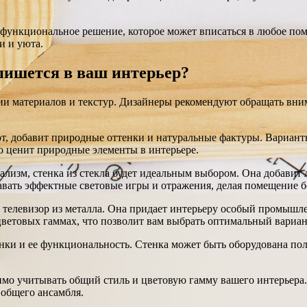
о функциональное решение, которое может вписаться в любое по
и и уюта.
впишется в ваш интерьер?
и материалов и текстур. Дизайнеры рекомендуют обращать внима
ют, добавит природные оттенки и натуральные фактуры. Вариант
то ценит природные элементы в интерьере.
изм, стенка из стекла будет идеальным выбором. Она добавит 
давать эффектные световые игры и отражения, делая помещение 
 телевизор из металла. Она придает интерьеру особый промышл
ветовых гаммах, что позволит вам выбрать оптимальный вариан
тенки и ее функциональность. Стенка может быть оборудована 
димо учитывать общий стиль и цветовую гамму вашего интерьер
 общего ансамбля.