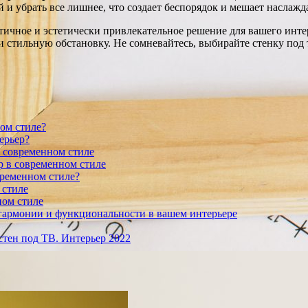
й и убрать все лишнее, что создает беспорядок и мешает насла
ктичное и эстетически привлекательное решение для вашего инте
 и стильную обстановку. Не сомневайтесь, выбирайте стенку под
ом стиле?
ерьер?
в современном стиле
р в современном стиле
временном стиле?
 стиле
ном стиле
 гармонии и функциональности в вашем интерьере
стен под ТВ. Интерьер 2022