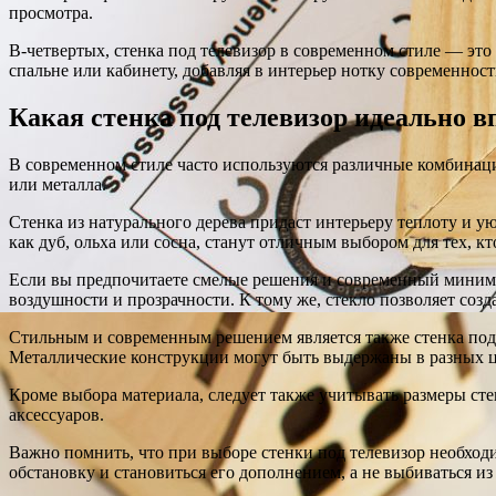
просмотра.
В-четвертых, стенка под телевизор в современном стиле — эт
спальне или кабинету, добавляя в интерьер нотку современност
Какая стенка под телевизор идеально 
В современном стиле часто используются различные комбинаци
или металла.
Стенка из натурального дерева придаст интерьеру теплоту и у
как дуб, ольха или сосна, станут отличным выбором для тех, к
Если вы предпочитаете смелые решения и современный минимал
воздушности и прозрачности. К тому же, стекло позволяет соз
Стильным и современным решением является также стенка под
Металлические конструкции могут быть выдержаны в разных ц
Кроме выбора материала, следует также учитывать размеры с
аксессуаров.
Важно помнить, что при выборе стенки под телевизор необхо
обстановку и становиться его дополнением, а не выбиваться из