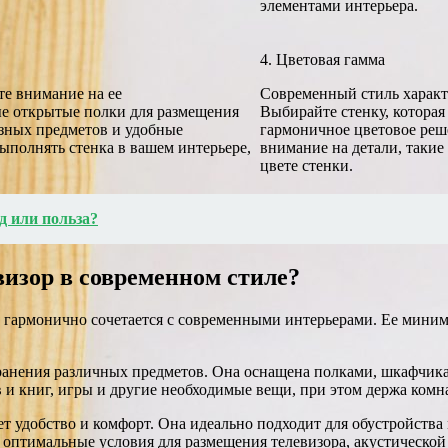
элементами интерьера.
4. Цветовая гамма
те внимание на ее
Современный стиль характ
ые открытые полки для размещения
Выбирайте стенку, которая
азных предметов и удобные
гармоничное цветовое реш
полнять стенка в вашем интерьере,
внимание на детали, такие
цвете стенки.
д или польза?
изор в современном стиле?
й гармонично сочетается с современными интерьерами. Ее мини
я хранения различных предметов. Она оснащена полками, шкафчи
 и книг, игры и другие необходимые вещи, при этом держа комна
ает удобство и комфорт. Она идеально подходит для обустройств
т оптимальные условия для размещения телевизора, акустической