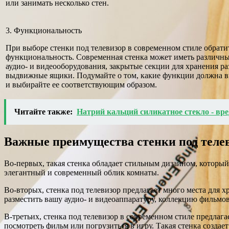
или занимать несколько стен.
3. Функциональность
При выборе стенки под телевизор в современном стиле обрати
функциональность. Современная стенка может иметь различн
аудио- и видеооборудования, закрытые секции для хранения р
выдвижные ящики. Подумайте о том, какие функции должна вы
и выбирайте ее соответствующим образом.
Читайте также:
Натрий кальций силикатное стекло - вре
Важные преимущества стенки под телев
Во-первых, такая стенка обладает стильным дизайном, которы
элегантный и современный облик комнаты.
Во-вторых, стенка под телевизор предлагает много места дл
разместить вашу аудио- и видеоаппаратуру, коллекцию фильмов
В-третьих, стенка под телевизор в современном стиле предлаг
посмотреть фильм или погрузиться в игру. Такая стенка создае