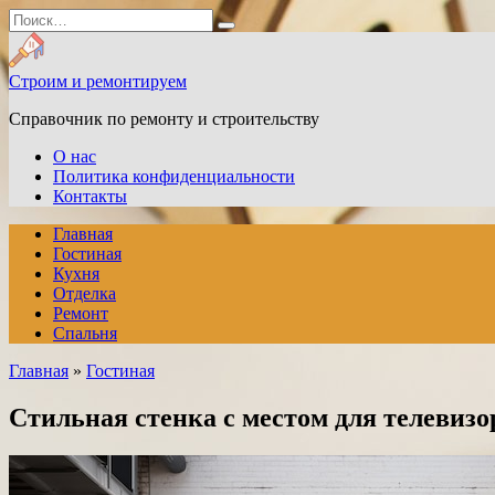
Перейти
Search
к
for:
содержанию
Строим и ремонтируем
Справочник по ремонту и строительству
О нас
Политика конфиденциальности
Контакты
Главная
Гостиная
Кухня
Отделка
Ремонт
Спальня
Главная
»
Гостиная
Стильная стенка с местом для телевизо