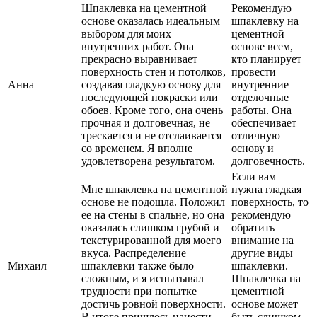
Шпаклевка на цементной
Рекомендую
основе оказалась идеальным
шпаклевку на
выбором для моих
цементной
внутренних работ. Она
основе всем,
прекрасно выравнивает
кто планирует
поверхность стен и потолков,
провести
Анна
создавая гладкую основу для
внутренние
последующей покраски или
отделочные
обоев. Кроме того, она очень
работы. Она
прочная и долговечная, не
обеспечивает
трескается и не отслаивается
отличную
со временем. Я вполне
основу и
удовлетворена результатом.
долговечность.
Если вам
Мне шпаклевка на цементной
нужна гладкая
основе не подошла. Положил
поверхность, то
ее на стены в спальне, но она
рекомендую
оказалась слишком грубой и
обратить
текстурированной для моего
внимание на
вкуса. Распределение
другие виды
Михаил
шпаклевки также было
шпаклевки.
сложным, и я испытывал
Шпаклевка на
трудности при попытке
цементной
достичь ровной поверхности.
основе может
В итоге пришлось нанести
быть слишком