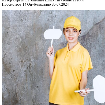
Автор
Сергей Евгеньевич Шпак
На чтение
11 мин
Просмотров
14
Опубликовано
30.07.2024