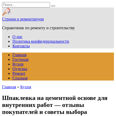
Перейти
Search
к
for:
содержанию
Строим и ремонтируем
Справочник по ремонту и строительству
О нас
Политика конфиденциальности
Контакты
Главная
Гостиная
Кухня
Отделка
Ремонт
Спальня
Главная
»
Кухня
Шпаклевка на цементной основе для
внутренних работ — отзывы
покупателей и советы выбора