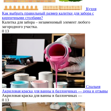
Кухня
Как выбрать правильный размер калитки для забора с
кирпичными столбами?
Калитка для забора – незаменимый элемент любого
загородного участка.
0
13
Спальня
Акриловая краска для ванны в баллончиках — цена и отзывы
Акриловая краска для ванны в баллончиках —
0
13