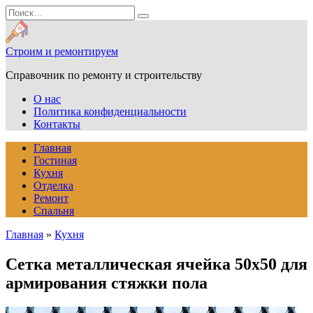
Перейти
Search
к
for:
содержанию
Строим и ремонтируем
Справочник по ремонту и строительству
О нас
Политика конфиденциальности
Контакты
Главная
Гостиная
Кухня
Отделка
Ремонт
Спальня
Главная
»
Кухня
Сетка металлическая ячейка 50х50 для
армирования стяжки пола