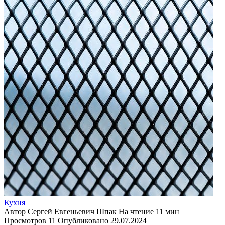
Кухня
Автор
Сергей Евгеньевич Шпак
На чтение
11 мин
Просмотров
11
Опубликовано
29.07.2024