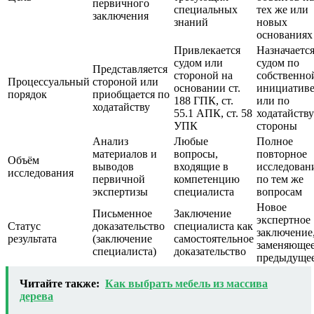
первичного
специальных
тех же или
заключения
знаний
новых
основаниях
Привлекается
Назначаетс
судом или
судом по
Представляется
стороной на
собственно
Процессуальный
стороной или
основании ст.
инициатив
порядок
приобщается по
188 ГПК, ст.
или по
ходатайству
55.1 АПК, ст. 58
ходатайству
УПК
стороны
Анализ
Любые
Полное
материалов и
вопросы,
повторное
Объём
выводов
входящие в
исследован
исследования
первичной
компетенцию
по тем же
экспертизы
специалиста
вопросам
Новое
Письменное
Заключение
экспертное
Статус
доказательство
специалиста как
заключение
результата
(заключение
самостоятельное
заменяюще
специалиста)
доказательство
предыдуще
Читайте также:
Как выбрать мебель из массива
дерева