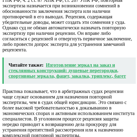
ГПК РФ, ч. 2 ст. 87 АПК РФ, ст. 207 УПК РФ, повторная
экспертиза назначается при возникновении сомнений в
обоснованности заключения эксперта или наличии
противоречий в его выводах. Рецензия, содержащая
убедительные доводы, может создать эти сомнения у суда.
Однако суд не обязан автоматически назначать повторную
экспертизу при наличии рецензии. Он вправе либо
согласиться с рецензией и отвергнуть первичное заключение,
либо провести допрос эксперта для устранения замечаний
рецензента.
Читайте также:
Изготовление зеркал на заказ и
стеклянных конструкций: душевые перегородки,
спортивные зеркала, фацет, закалка, триплекс, багет
Практика показывает, что в арбитражных судах рецензии
чаще служат основанием для назначения повторной
экспертизы, чем в судах общей юрисдикции. Это связано с
более высокой требовательностью к доказыванию в
экономических спорах и активным использованием института
специалистов. В уголовном процессе рецензия защиты
нередко приводит к возвращению дела прокурору для
устранения препятствий рассмотрения или к назначению
комплексной повторной экспертизы.