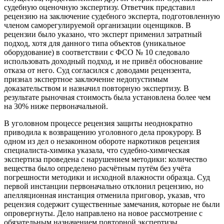
судебную оценочную экспертизу. Ответчик представил
рецензию на заключение судебного эксперта, подготовленную
членом саморегулируемой организации оценщиков. В
рецензии было указано, что эксперт применил затратный
подход, хотя для данного типа объектов (уникальное
оборудование) в соответствии с ФСО № 10 следовало
использовать доходный подход, и не привёл обоснование
отказа от него. Суд согласился с доводами рецензента,
признал экспертное заключение недопустимым
доказательством и назначил повторную экспертизу. В
результате рыночная стоимость была установлена более чем
на 30% ниже первоначальной.
В уголовном процессе рецензия защиты неоднократно
приводила к возвращению уголовного дела прокурору. В
одном из дел о незаконном обороте наркотиков рецензия
специалиста-химика указала, что судебно-химическая
экспертиза проведена с нарушением методики: количество
вещества было определено расчётным путём без учёта
погрешности методики и исходной влажности образца. Суд
первой инстанции первоначально отклонил рецензию, но
апелляционная инстанция отменила приговор, указав, что
рецензия содержит существенные замечания, которые не были
опровергнуты. Дело направлено на новое рассмотрение с
обязательным назначением повторной экспертизы.