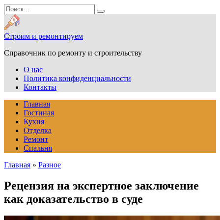
Перейти
Search
к
for:
содержанию
Строим и ремонтируем
Справочник по ремонту и строительству
О нас
Политика конфиденциальности
Контакты
Главная
Гостиная
Кухня
Отделка
Ремонт
Спальня
Главная
»
Разное
Рецензия на экспертное заключение
как доказательство в суде