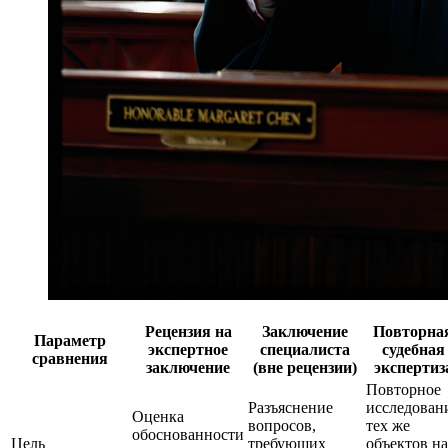
Рецензия на
Заключение
Повторна
Параметр
экспертное
специалиста
судебная
сравнения
заключение
(вне рецензии)
экспертиз
Повторное
Разъяснение
исследован
Оценка
вопросов,
тех же
обоснованности
Цель
требующих
объектов на