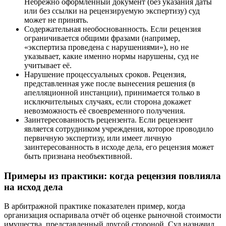
Небрежно оформленный документ (без указания даты
или без ссылки на рецензируемую экспертизу) суд
может не принять.
Содержательная необоснованность. Если рецензия
ограничивается общими фразами (например,
«экспертиза проведена с нарушениями»), но не
указывает, какие именно нормы нарушены, суд не
учитывает её.
Нарушение процессуальных сроков. Рецензия,
представленная уже после вынесения решения (в
апелляционной инстанции), принимается только в
исключительных случаях, если сторона докажет
невозможность её своевременного получения.
Заинтересованность рецензента. Если рецензент
является сотрудником учреждения, которое проводило
первичную экспертизу, или имеет личную
заинтересованность в исходе дела, его рецензия может
быть признана необъективной.
Примеры из практики: когда рецензия повлияла
на исход дела
В арбитражной практике показателен пример, когда
организация оспаривала отчёт об оценке рыночной стоимости
имущества, представленный другой стороной. Суд назначил