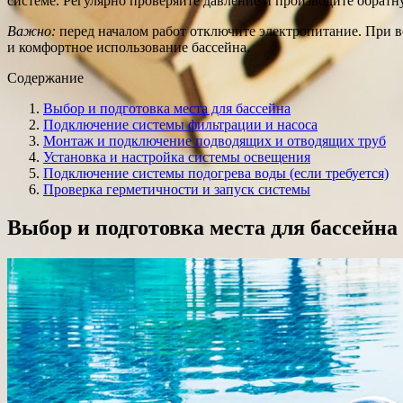
системе. Регулярно проверяйте давление и производите обрат
Важно:
перед началом работ отключите электропитание. При в
и комфортное использование бассейна.
Содержание
Выбор и подготовка места для бассейна
Подключение системы фильтрации и насоса
Монтаж и подключение подводящих и отводящих труб
Установка и настройка системы освещения
Подключение системы подогрева воды (если требуется)
Проверка герметичности и запуск системы
Выбор и подготовка места для бассейна