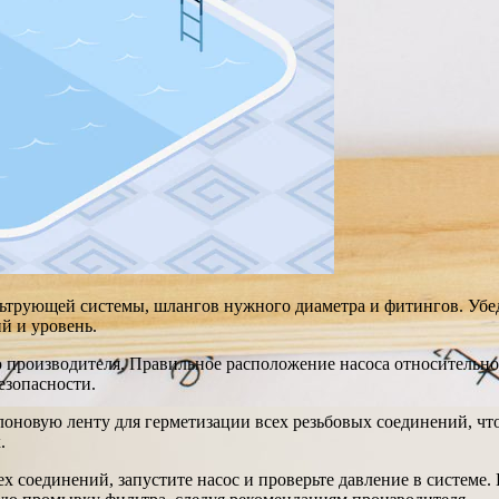
ьтрующей системы, шлангов нужного диаметра и фитингов. Убедит
й и уровень.
 производителя. Правильное расположение насоса относительно
езопасности.
оновую ленту для герметизации всех резьбовых соединений, что
.
х соединений, запустите насос и проверьте давление в системе