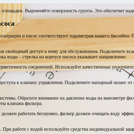
й площадки. Выровняйте поверхность грунта. Это обеспечит над
соса
фильтрации и насос соответствуют параметрам вашего бассейна.
чив свободный доступ к нему для обслуживания. Подключите вс
а воды – стрелка на корпусе насоса указывает направление.
ерметичность соединений. Используйте качественные уплотнител
доступа к клапану управления. Подключите напорный шланг от на
системы. Обратите внимание на давление воды на манометре фил
оты клапана фильтра.
ос должен работать бесшумно, фильтр должен очищать воду эффек
. При работе с водой используйте средства индивидуальной защ