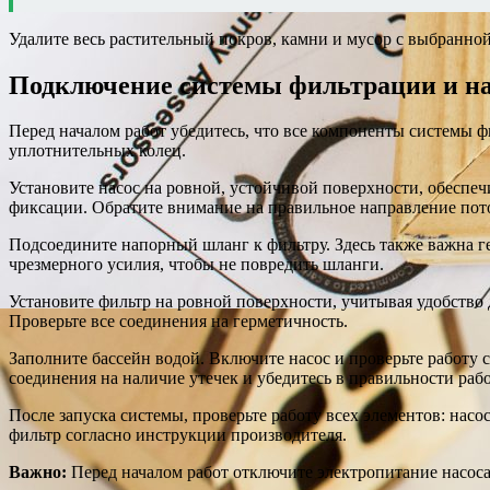
Удалите весь растительный покров, камни и мусор с выбранно
Подключение системы фильтрации и на
Перед началом работ убедитесь, что все компоненты системы 
уплотнительных колец.
Установите насос на ровной, устойчивой поверхности, обеспе
фиксации. Обратите внимание на правильное направление поток
Подсоедините напорный шланг к фильтру. Здесь также важна г
чрезмерного усилия, чтобы не повредить шланги.
Установите фильтр на ровной поверхности, учитывая удобство 
Проверьте все соединения на герметичность.
Заполните бассейн водой. Включите насос и проверьте работу 
соединения на наличие утечек и убедитесь в правильности раб
После запуска системы, проверьте работу всех элементов: нас
фильтр согласно инструкции производителя.
Важно:
Перед началом работ отключите электропитание насоса