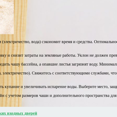
электричество, вода) сэкономит время и средства. Оптимальное р
вку и снизит затраты на земляные работы. Уклон не должен пре
дить чашу бассейна, а опавшие листья загрязнят воду. Минималь
, электричество). Свяжитесь с соответствующими службами, чт
ть купание и увеличивать испарение воды. Выберите место, защ
ейн с учетом размеров чаши и дополнительного пространства дл
ких входных дверей