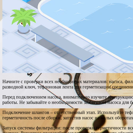
Начните с проверки всех необходимых материалов: насоса, фил
разводной ключ, тефлоновая лента для герметизации соединени
Перед подключением насоса, внимательно изучите инструкцию
работы. Не забывайте о необходимости заземления насоса для б
Подключение шлангов – ответственный этап. Используйте тефл
герметичность после сборки, запустив насос на малых оборотах
Запуск системы фильтрации: после проверки герметичности все