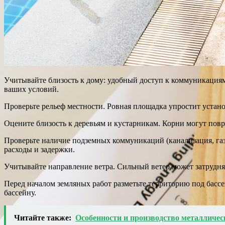
Учитывайте близость к дому: удобный доступ к коммуникациям (
ваших условий.
Проверьте рельеф местности. Ровная площадка упростит устано
Оцените близость к деревьям и кустарникам. Корни могут повре
Проверьте наличие подземных коммуникаций (канализация, газ
расходы и задержки.
Учитывайте направление ветра. Сильный ветер может затрудня
Перед началом земляных работ разметьте территорию под басс
бассейну.
Читайте также:
Особенности и производство металличес