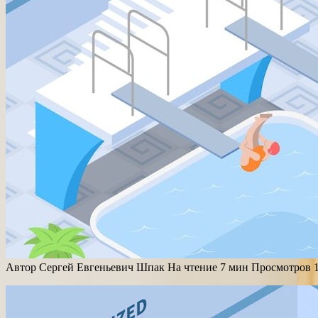
Автор
Сергей Евгеньевич Шпак
На чтение
7 мин
Просмотров