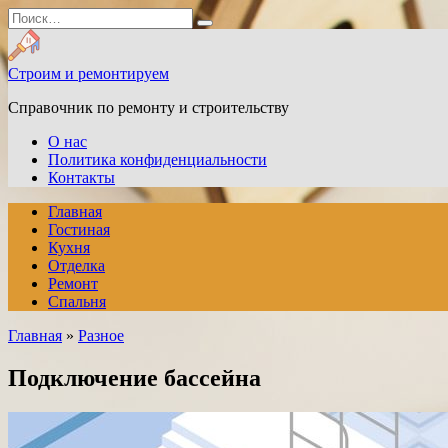
Перейти
Search
к
for:
содержанию
Строим и ремонтируем
Справочник по ремонту и строительству
О нас
Политика конфиденциальности
Контакты
Главная
Гостиная
Кухня
Отделка
Ремонт
Спальня
Главная
»
Разное
Подключение бассейна