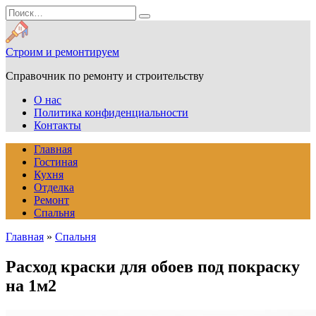
Перейти
Search
к
for:
содержанию
Строим и ремонтируем
Справочник по ремонту и строительству
О нас
Политика конфиденциальности
Контакты
Главная
Гостиная
Кухня
Отделка
Ремонт
Спальня
Главная
»
Спальня
Расход краски для обоев под покраску
на 1м2