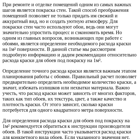
При ремонте и отделке помещений одним из самых важных
шагов является покраска стен. Такой способ преображения
помещений позволяет не только придать им свежий и
аккуратный вид, но и создать уютную атмосферу. Для
покраски стен часто используют обои, ведь они могут
значительно упростить процесс и сэкономить время. Но
одним из главных вопросов, возникающих при работе с
обоями, является определение необходимого расхода краски
на 1м² поверхности. В данной статье мы рассмотрим
подробную информацию и дадим рекомендации относительно
расхода краски для обоев под покраску на 1м².
Определение точного расхода краски является важным этапом
планирования работы с обоями. Правильный расчет позволяет
предварительно определить необходимое количество краски, а
значит, избежать излишков или нехватки материала. Важно
учесть, что расход краски может зависеть от многих факторов,
таких как тип обоев, их текстура, цвет, а также качество и
плотность краски. От этого зависит, сколько краски
потребуется для одного квадратного метра поверхности.
Для определения расхода краски для обоев под покраску на
1м² рекомендуется обратиться к инструкции производителя
обоев. В такой инструкции часто указывается расход краски
для конкретного вида обоев. Если указанного значения нет,