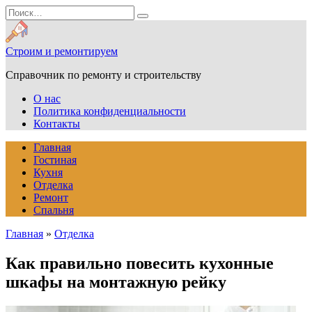
Перейти
Search
к
for:
содержанию
Строим и ремонтируем
Справочник по ремонту и строительству
О нас
Политика конфиденциальности
Контакты
Главная
Гостиная
Кухня
Отделка
Ремонт
Спальня
Главная
»
Отделка
Как правильно повесить кухонные
шкафы на монтажную рейку