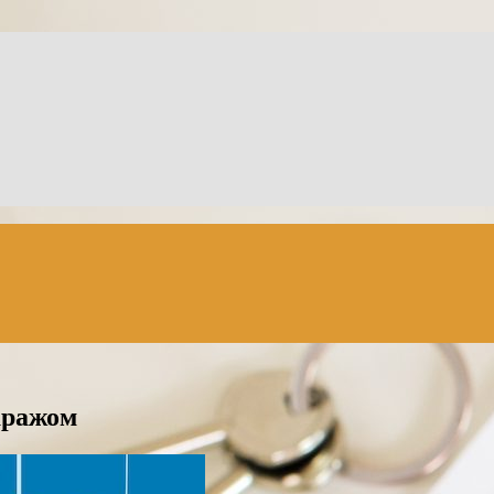
аражом