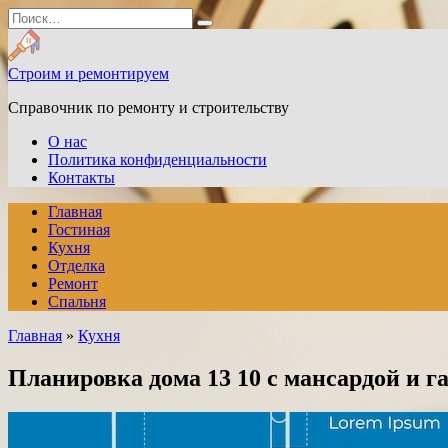
Перейти
Search
к
for:
содержанию
Строим и ремонтируем
Справочник по ремонту и строительству
О нас
Политика конфиденциальности
Контакты
Главная
Гостиная
Кухня
Отделка
Ремонт
Спальня
Главная
»
Кухня
Планировка дома 13 10 с мансардой и г