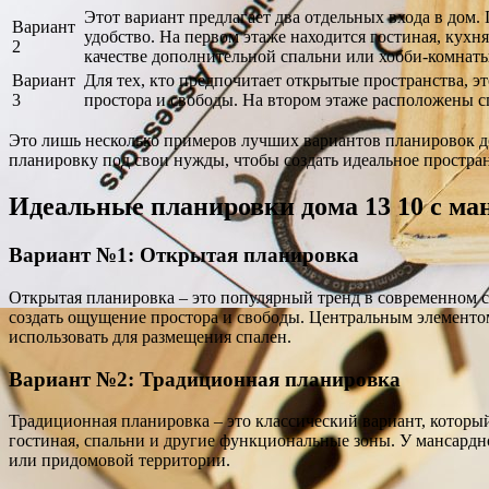
Этот вариант предлагает два отдельных входа в дом.
Вариант
удобство. На первом этаже находится гостиная, кух
2
качестве дополнительной спальни или хобби-комнаты
Вариант
Для тех, кто предпочитает открытые пространства, 
3
простора и свободы. На втором этаже расположены с
Это лишь несколько примеров лучших вариантов планировок до
планировку под свои нужды, чтобы создать идеальное простран
Идеальные планировки дома 13 10 с ма
Вариант №1: Открытая планировка
Открытая планировка – это популярный тренд в современном ст
создать ощущение простора и свободы. Центральным элементом
использовать для размещения спален.
Вариант №2: Традиционная планировка
Традиционная планировка – это классический вариант, которы
гостиная, спальни и другие функциональные зоны. У мансардно
или придомовой территории.