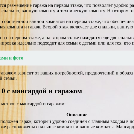
ся размещение гаража на первом этаже, что позволяет удобно ра
спальню, ванную комнату и техническую комнату. На втором эта
 собственной ванной комнатой на первом этаже, что обеспечива
ная комната и гараж. Второй этаж включает две спальни, ванную
на на первом этаже, а на втором этаже находятся еще две спаль
ировка идеально подходит для семьи с детьми или для тех, кто
ами и фото
гаражом зависит от ваших потребностей, предпочтений и образа
й семьи.
0 с мансардой и гаражом
 метров с мансардой и гаражом:
Описание
сположен гараж, который удобно соединен с главным входом в до
таже расположены спальные комнаты и ванные комнаты. Мансард