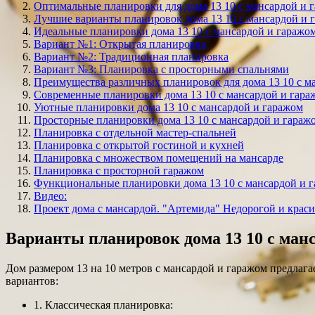
Оптимальные планировки для дома 13 10 с мансардой и 
Лучшие варианты планировок дома 13 10 с мансардой и 
Идеальные планировки дома 13 10 с мансардой и гаражо
Вариант №1: Открытая планировка
Вариант №2: Традиционная планировка
Вариант №3: Планировка с просторными спальнями
Преимущества различных планировок для дома 13 10 с м
Современные планировки дома 13 10 с мансардой и гара
Уютные планировки дома 13 10 с мансардой и гаражом
Просторные планировки дома 13 10 с мансардой и гараж
Планировка с отдельной мастер-спальней
Планировка с открытой гостиной и кухней
Планировка с множеством помещений на мансарде
Планировка с просторной гаражом
Функциональные планировки дома 13 10 с мансардой и 
Видео:
Проект дома с мансардой. "Артемида" Недорогой и крас
Варианты планировок дома 13 10 с ман
Дом размером 13 на 10 метров с мансардой и гаражом предла
вариантов:
1. Классическая планировка: