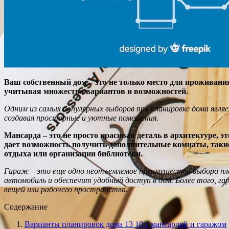
Ваш собственный дом – это не только место для проживани
учитывая множество вариантов и возможностей.
Одним из самых популярных выборов при планировке дома явля
создавая просторные и уютные помещения.
Мансарда – это не просто красивая деталь в архитектуре, 
дает возможность получить дополнительные комнаты, такие
отдыха или организации библиотеки.
Гараж – это еще одно неотъемлемое преимущество выбора пла
автомобиль и обеспечит удобный доступ в дом. Более того, г
вещей или рабочего пространства.
Содержание
Варианты планировок дома 13 10 с мансардой и гаражом