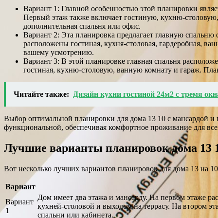
Вариант 1: Главной особенностью этой планировки являет
Первый этаж также включает гостиную, кухню-столовую, 
дополнительная спальня или офис.
Вариант 2: Эта планировка предлагает главную спальню с
расположены гостиная, кухня-столовая, гардеробная, ван
вашему усмотрению.
Вариант 3: В этой планировке главная спальня расположе
гостиная, кухню-столовую, ванную комнату и гараж. План
Читайте также:
Дизайн кухни гостиной 24м2 с тремя окн
Выбор оптимальной планировки для дома 13 10 с мансардой и 
функциональной, обеспечивая комфортное проживание для все
Лучшие варианты планировок дома 13 1
Вот несколько лучших вариантов планировок для дома 13 на 10
Вариант
Дом имеет два этажа и мансарду. На первом этаже ра
Вариант
кухней-столовой и выходом на террасу. На втором э
1
спальни или кабинета.