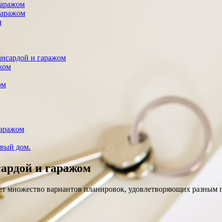
гаражом
гаражом
м
ансардой и гаражом
жом
ом
гаражом
ивый дом.
сардой и гаражом
гает множество вариантов планировок, удовлетворяющих разным 