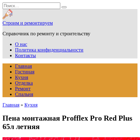
Перейти
Search
к
for:
содержанию
Строим и ремонтируем
Справочник по ремонту и строительству
О нас
Политика конфиденциальности
Контакты
Главная
Гостиная
Кухня
Отделка
Ремонт
Спальня
Главная
»
Кухня
Пена монтажная Profflex Pro Red Plus
65л летняя