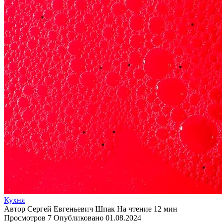
Кухня
Автор
Сергей Евгеньевич Шпак
На чтение
12 мин
Просмотров
7
Опубликовано
01.08.2024