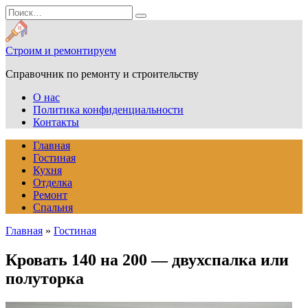
Перейти
Search
к
for:
содержанию
Строим и ремонтируем
Справочник по ремонту и строительству
О нас
Политика конфиденциальности
Контакты
Главная
Гостиная
Кухня
Отделка
Ремонт
Спальня
Главная
»
Гостиная
Кровать 140 на 200 — двухспалка или
полуторка