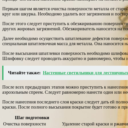
Первым шагом является очистка поверхности металла от старо
круг или шкурка. Необходимо удалить все загрязнения и постар
После этого следует приступить к обезжириванию поверхности
других жировых загрязнений. Обезжириватель наносится на по
Далее необходимо осуществить шпатлевание дефектов поверхнос
специальная шпатлевочная масса для металла. Она наносится 
После высыхания шпатлевки поверхность необходимо шлифоват
Шлифовку следует проводить аккуратно и равномерно, чтобы и
Читайте также:
Настенные светильники для лестничных
После всех предыдущих этапов можно приступить к нанесению
аэрозольным спреем. Следует равномерно нанести один или не
После нанесения последнего слоя краски следует дать ей полн
краски. После полного высыхания покрытие будет готово и пр
Шаг подготовки
Очистка поверхности
Удаление старой краски и ржавч