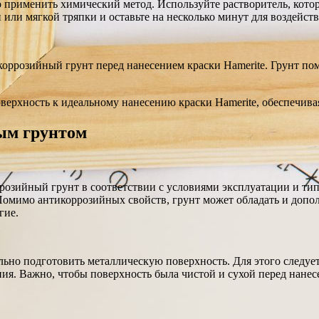
 применить химический метод. Используйте растворитель, котор
или мягкой тряпки и оставьте на несколько минут для воздейств
коррозийный грунт перед нанесением краски Hamerite. Грунт по
ерхность к идеальному нанесению краски Hamerite, обеспечивая
ым грунтом
розийный грунт в соответствии с условиями эксплуатации и ти
Помимо антикоррозийных свойств, грунт может обладать и доп
гие.
ьно подготовить металлическую поверхность. Для этого следует
я. Важно, чтобы поверхность была чистой и сухой перед нанесен