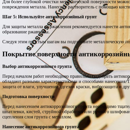
Для более глубокой очистки металлической поверхности можно
повреждения металла. Нанесите растворитель с помощью кисти 
Шаг 5: Используйте антикоррозийный грунт
Для защиты металла от ржавления рекомендуется нанести анти
образование ржавчины.
Следуя этим простым шагам вы подготовите металлическую пов
Покрытие поверхности антикоррозийн
Выбор антикоррозийного грунта
Перед началом работ необходимо правильно подобрать антикор
обладают разными характеристиками и способами нанесения. 
защита от влаги, улучшение адгезии краски, виброзащита и дру
Подготовка поверхности
Перед нанесением антикоррозийного грунта необходимо тщател
шпатлевки, кистей, струйной обработки или ручного шлифовани
сцепления слоя грунта с металлом.
Нанесение антикоррозийного грунта