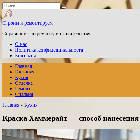
Перейти
Search
к
for:
содержанию
Строим и ремонтируем
Справочник по ремонту и строительству
О нас
Политика конфиденциальности
Контакты
Главная
Гостиная
Кухня
Отделка
Ремонт
Спальня
Главная
»
Кухня
Краска Хаммерайт — способ нанесения