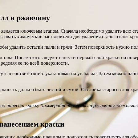
алл и ржавчину
является ключевым этапом. Сначала необходимо удалить всю с
овать химические растворители для удаления старого слоя кра
обы удалить остатки пыли и грязи. Затем поверхность нужно по
става. После этого следует нанести первый слой краски на пов
ределяя ее по всей поверхности.
уть в соответствии с указаниями на упаковке. Затем можно нан
рхность должна быть чистой и сухой. Отслойка старого слоя кр
но нанести краску Хаммерайт на металл и ржавчину, обеспечив
 нанесением краски
жавчину, необходимо правильно подготовить поверхность для об