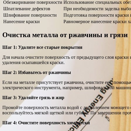
Обезжиривание поверхности
Использование специальных обе
Шпатлевание дефектов
При необходимости заделка выбо
Шлифование поверхности
Подготовка поверхности краски 
Нанесение краски
Равномерное нанесение краски х
Очистка металла от ржавчины и грязи
Шаг 1: Удалите все старые покрытия
Для начала очистите поверхность от предыдущего слоя краски
удаления осыпавшейся краски.
Шаг 2: Избавьтесь от ржавчины
Если на металле присутствует ржавчина, очистите ее с помощ
электрического инструмента, например, шлифовальной машин
Шаг 3: Удаляйте грязь и жир
Промойте поверхность металла водой с добавлением моющего с
воспользуйтесь мягкой щеткой или губкой. По завершении про
Шаг 4: Очистите поверхность химически