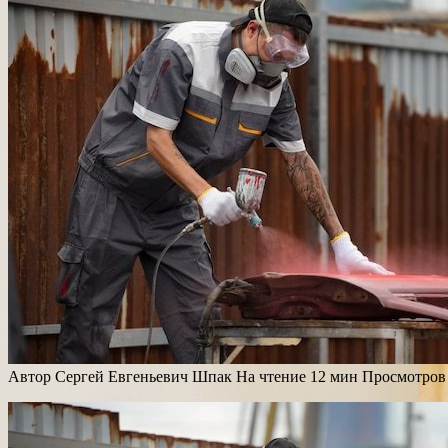
Автор
Сергей Евгеньевич Шпак
На чтение
12 мин
Просмотров