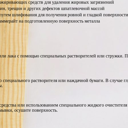
зжиривающих средств для удаления жировых загрязнений
ин, трещин и других дефектов шпатлевочной массой
путем шлифования для получения ровной и гладкой поверхност
аммерайт на подготовленную поверхность металла
 или лака с помощью специальных растворителей или стружки. 
ью специального растворителя или наждачной бумаги. В случае 
ы.
редства или использованием специального жидкого очистителя д
мывки, осушите поверхность.