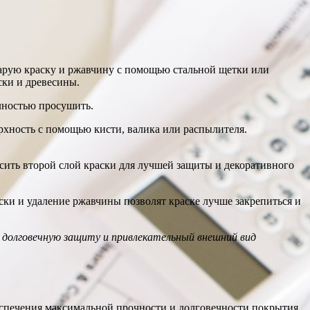
тарую краску и ржавчину с помощью стальной щетки или
ски и древесины.
лностью просушить.
ерхность с помощью кисти, валика или распылителя.
осить второй слой краски для лучшей защиты и декоративного
аски и удаление ржавчины позволят краске лучше закрепиться и
 долговечную защиту и привлекательный внешний вид
еспечения максимальной прочности и долговечности покрытия.