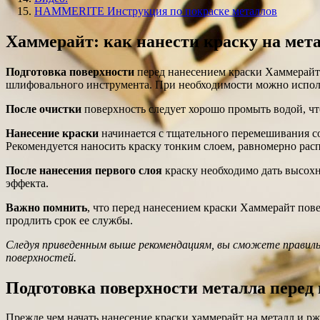
HAMMERITE Инструкция по покраске металлов
Хаммерайт: как нанести краску на мет
Подготовка поверхности
перед нанесением краски Хаммерайт 
шлифовального инструмента. При необходимости можно использ
После очистки
поверхность следует хорошо промыть водой, чт
Нанесение краски
начинается с тщательного перемешивания со
Рекомендуется наносить краску тонким слоем, равномерно расп
После нанесения первого слоя
краску необходимо дать высохн
эффекта.
Важно помнить
, что перед нанесением краски Хаммерайт пове
продлить срок ее службы.
Следуя приведенным выше рекомендациям, вы сможете правиль
поверхностей.
Подготовка поверхности металла перед
Прежде чем начать нанесение краски хаммерайт на металл и р