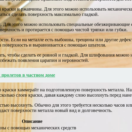
й краски и ржавчины. Для этого можно использовать механическ
аться сделать поверхность максимально гладкой.
. Для этого можно использовать специальные обезжиривающие ср
верхность и протирается с помощью чистой тряпки или губки.
ти. Если на металле есть выбоины, трещины или другие дефекты
на поверхность и выравнивается с помощью шпателя.
ь, чтобы сделать ее ровной и гладкой. Для шлифования можно
збежать появления царапин и неровностей.
 пролетов в частном доме
 краски хаммерайт на подготовленную поверхность металла. Н
сколько слоев краски, давая каждому слою высохнуть перед нан
остью высохнуть. Обычно для этого требуется несколько часов и
идаст поверхности металла новый вид и долговечность.
Описание
ины с помощью механических средств