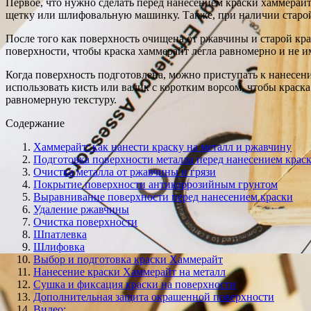
Первое, что нужно сделать перед нанесением краски хаммерайт
щетку или шлифовальную машинку. Также, при наличии старой
После того как поверхность очищена от ржавчины и старой кра
поверхности, чтобы краска хаммерайт легла равномерно и не и
Когда поверхность подготовлена, можно приступать к нанесени
использовать кисть или валик с коротким ворсом, чтобы краск
равномерную текстуру.
Содержание
Хаммерайт: как нанести краску на металл и ржавчину
Подготовка поверхности металла перед нанесением крас
Очистка металла от ржавчины и грязи
Покрытие поверхности антикоррозийным грунтом
Выравнивание поверхности перед нанесением краски
Удаление ржавчины
Очистка поверхности
Шпатлевка
Шлифовка
Выбор и подготовка краски Хаммерайт
Нанесение краски Хаммерайт на металл
Сушка и фиксация краски на поверхности
Дополнительная защита окрашенной поверхности
Видео: