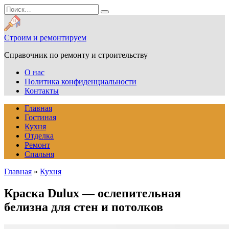
Перейти
Search
к
for:
содержанию
Строим и ремонтируем
Справочник по ремонту и строительству
О нас
Политика конфиденциальности
Контакты
Главная
Гостиная
Кухня
Отделка
Ремонт
Спальня
Главная
»
Кухня
Краска Dulux — ослепительная
белизна для стен и потолков