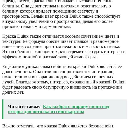
Прежде всего, краска Dulux обладает высокой степенью
белизны. Она дарит стенам и потолкам ослепительную
белизну, которая придает помещению светлоту и
просторность. Белый цвет краски Dulux также способствует
визуальному увеличению пространства, делая его более
привлекательным и гармоничным.
Краска Dulux также отличается особым сочетанием цвета и
текстуры. Ее формула обеспечивает гладкое и равномерное
нанесение, сохраняя при этом нежность и мягкость оттенка.
Это особенно важно для тех, кто стремится создать интерьер с
эффектом нежной и расслабляющей атмосферы.
Еще одним уникальным свойством краски Dulux является ее
долговечность. Она отлично сопротивляется истиранию,
пожелтению и выгоранию под воздействием солнечных
лучей. Благодаря этому, интерьер, окрашенный краской Dulux,
будет радовать свою безупречную внешность на протяжении
долгих лет.
Читайте также:
Как выбрать ширину ниши под
шторы для потолка из гипсокартона
Важно отметить, что краска Dulux является безопасной и