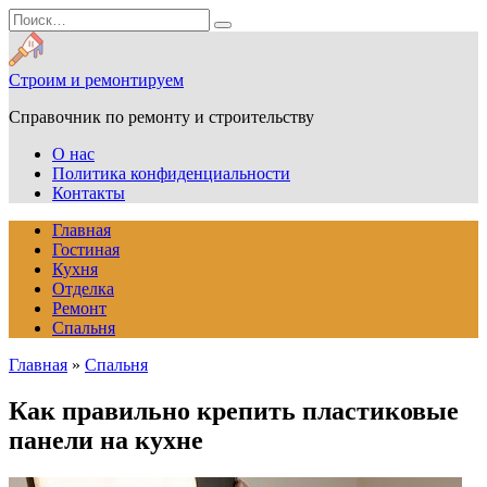
Перейти
Search
к
for:
содержанию
Строим и ремонтируем
Справочник по ремонту и строительству
О нас
Политика конфиденциальности
Контакты
Главная
Гостиная
Кухня
Отделка
Ремонт
Спальня
Главная
»
Спальня
Как правильно крепить пластиковые
панели на кухне