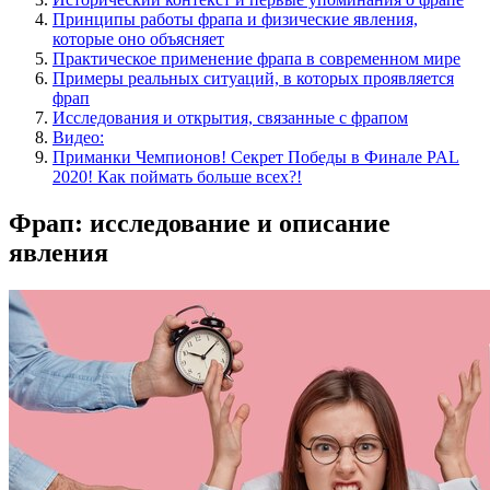
Принципы работы фрапа и физические явления,
которые оно объясняет
Практическое применение фрапа в современном мире
Примеры реальных ситуаций, в которых проявляется
фрап
Исследования и открытия, связанные с фрапом
Видео:
Приманки Чемпионов! Секрет Победы в Финале PAL
2020! Как поймать больше всех?!
Фрап: исследование и описание
явления