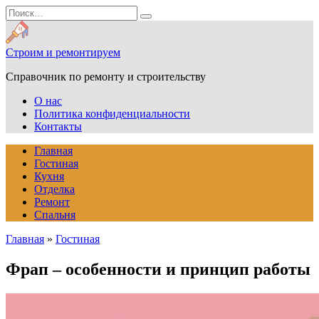
Перейти
Search
к
for:
содержанию
Строим и ремонтируем
Справочник по ремонту и строительству
О нас
Политика конфиденциальности
Контакты
Главная
Гостиная
Кухня
Отделка
Ремонт
Спальня
Главная
»
Гостиная
Фрап – особенности и принцип работы