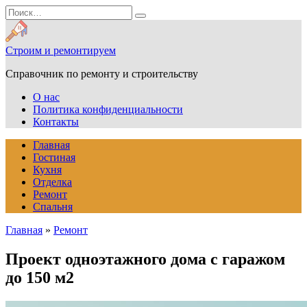
Перейти
Search
к
for:
содержанию
Строим и ремонтируем
Справочник по ремонту и строительству
О нас
Политика конфиденциальности
Контакты
Главная
Гостиная
Кухня
Отделка
Ремонт
Спальня
Главная
»
Ремонт
Проект одноэтажного дома с гаражом
до 150 м2