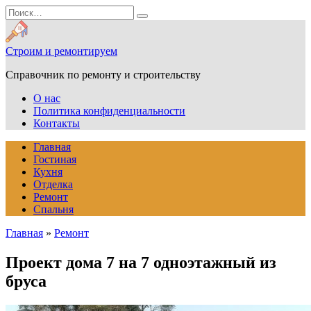
Перейти
Search
к
for:
содержанию
Строим и ремонтируем
Справочник по ремонту и строительству
О нас
Политика конфиденциальности
Контакты
Главная
Гостиная
Кухня
Отделка
Ремонт
Спальня
Главная
»
Ремонт
Проект дома 7 на 7 одноэтажный из
бруса