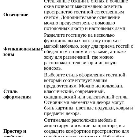
Стеклянные секции в стенах и большие
окна позволят максимально осветить
пространство гостиной естественным
Освещение
светом. Дополнительное освещение
можно предусмотреть с помощью
потолочных люстр и настольных ламп.
Разделите гостиную на несколько
функциональных зон: зону отдыха с
мягкой мебелью, зону для приема гостей с
Функциональные
обеденным столом и стульями, а также
зоны
зону для развлечений, где можно
расположить телевизор и игровую
консоль.
Выберите стиль оформления гостиной,
который соответствует вашим
предпочтениям. Можно использовать
Стиль
классический, современный,
оформления
скандинавский или эклектичный стиль.
Основными элементами декора могут
быть картины, цветные подушки, ковры и
предметы декора.
Оптимально расположив мебель и
акцентируя внимание на просторе, вы
Простор и
создадите комфортное пространство для
удобство
семейных встреч и отдыха. Избегайте