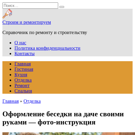
Перейти
Search
к
for:
содержанию
Строим и ремонтируем
Справочник по ремонту и строительству
О нас
Политика конфиденциальности
Контакты
Главная
Гостиная
Кухня
Отделка
Ремонт
Спальня
Главная
»
Отделка
Оформление беседки на даче своими
руками — фото-инструкция