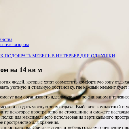
анства
и телевизором
К ПОДОБРАТЬ МЕБЕЛЬ В ИНТЕРЬЕР ДЛЯ ОДНУШКИ
ом на 14 кв м
многих людей, которые хотят совместить комфортную зону отдых
дать уютную и стильную обстановку, где каждый элемент будет и
омогут вам организовать идеальную кухню с диваном и телевизо
ь место и создать уютную зону отдыха. Выберите компактный и 
бодите некоторое пространство на столешнице и сможете наслаж
полки для максимального использования вертикального простр
е пространство для хранения.
я пространства. Светлые стены и мебель создадут ощущение про