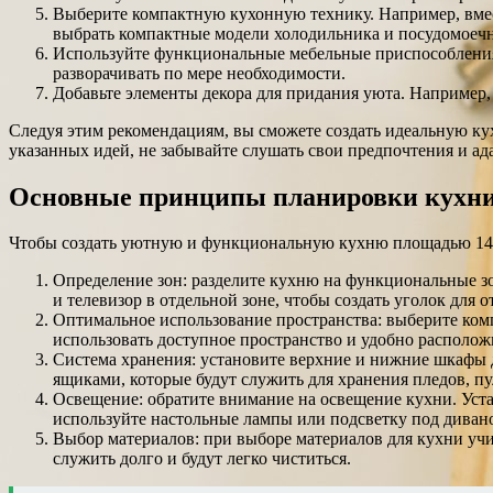
Выберите компактную кухонную технику. Например, вмес
выбрать компактные модели холодильника и посудомоеч
Используйте функциональные мебельные приспособления.
разворачивать по мере необходимости.
Добавьте элементы декора для придания уюта. Например, 
Следуя этим рекомендациям, вы сможете создать идеальную кух
указанных идей, не забывайте слушать свои предпочтения и ад
Основные принципы планировки кухн
Чтобы создать уютную и функциональную кухню площадью 14 к
Определение зон: разделите кухню на функциональные зон
и телевизор в отдельной зоне, чтобы создать уголок для о
Оптимальное использование пространства: выберите ком
использовать доступное пространство и удобно располож
Система хранения: установите верхние и нижние шкафы 
ящиками, которые будут служить для хранения пледов, пу
Освещение: обратите внимание на освещение кухни. Уст
используйте настольные лампы или подсветку под диван
Выбор материалов: при выборе материалов для кухни учи
служить долго и будут легко чиститься.