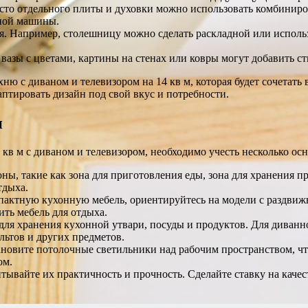
то отдельного плиты и духовки можно использовать комбиниро
ной машины.
 Например, столешницу можно сделать раскладной или использ
вазы с цветами, картины на стенах или ковры могут добавить с
ню с диваном и телевизором на 14 кв м, которая будет сочетат
аптировать дизайн под свой вкус и потребности.
и
в м с диваном и телевизором, необходимо учесть несколько о
ы, такие как зона для приготовления еды, зона для хранения пр
тдыха.
пактную кухонную мебель, ориентируйтесь на модели с раздви
ить мебель для отдыха.
для хранения кухонной утвари, посуды и продуктов. Для диван
льтов и других предметов.
ановите потолочные светильники над рабочим пространством, ч
ом.
тывайте их практичность и прочность. Сделайте ставку на каче