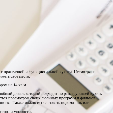
а с практичной и функциональной кухней. Несмотря на
меть свое место.
ром на 14 кв м.
удобный диван, который подходит по размеру вашей кухни.
даться просмотром своих любимых программ и фильмов.
анства. Также можно использовать подоконник или
стора и уютности.