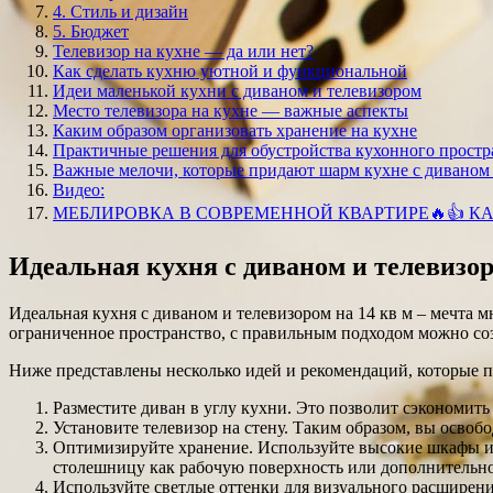
4. Стиль и дизайн
5. Бюджет
Телевизор на кухне — да или нет?
Как сделать кухню уютной и функциональной
Идеи маленькой кухни с диваном и телевизором
Место телевизора на кухне — важные аспекты
Каким образом организовать хранение на кухне
Практичные решения для обустройства кухонного простр
Важные мелочи, которые придают шарм кухне с диваном 
Видео:
МЕБЛИРОВКА В СОВРЕМЕННОЙ КВАРТИРЕ🔥👍 КА
Идеальная кухня с диваном и телевизор
Идеальная кухня с диваном и телевизором на 14 кв м – мечта 
ограниченное пространство, с правильным подходом можно соз
Ниже представлены несколько идей и рекомендаций, которые п
Разместите диван в углу кухни. Это позволит сэкономит
Установите телевизор на стену. Таким образом, вы осво
Оптимизируйте хранение. Используйте высокие шкафы и 
столешницу как рабочую поверхность или дополнительно
Используйте светлые оттенки для визуального расширени