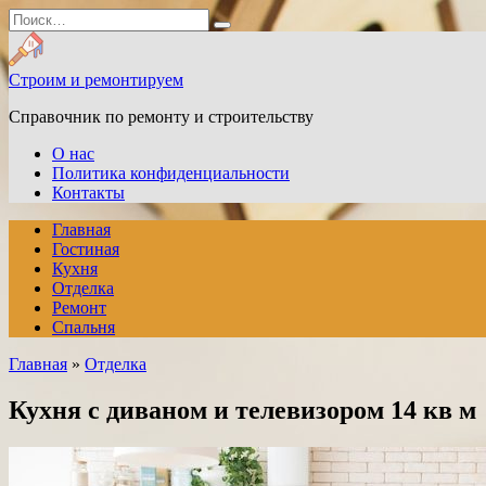
Перейти
Search
к
for:
содержанию
Строим и ремонтируем
Справочник по ремонту и строительству
О нас
Политика конфиденциальности
Контакты
Главная
Гостиная
Кухня
Отделка
Ремонт
Спальня
Главная
»
Отделка
Кухня с диваном и телевизором 14 кв м