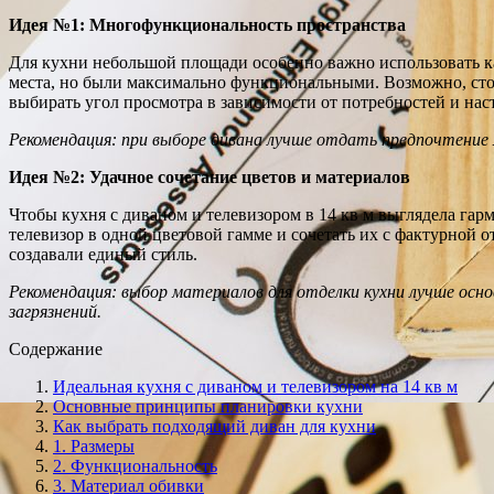
Идея №1: Многофункциональность пространства
Для кухни небольшой площади особенно важно использовать ка
места, но были максимально функциональными. Возможно, сто
выбирать угол просмотра в зависимости от потребностей и нас
Рекомендация: при выборе дивана лучше отдать предпочтение м
Идея №2: Удачное сочетание цветов и материалов
Чтобы кухня с диваном и телевизором в 14 кв м выглядела гар
телевизор в одной цветовой гамме и сочетать их с фактурной 
создавали единый стиль.
Рекомендация: выбор материалов для отделки кухни лучше осн
загрязнений.
Содержание
Идеальная кухня с диваном и телевизором на 14 кв м
Основные принципы планировки кухни
Как выбрать подходящий диван для кухни
1. Размеры
2. Функциональность
3. Материал обивки