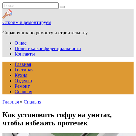
Перейти
Search
к
for:
содержанию
Строим и ремонтируем
Справочник по ремонту и строительству
О нас
Политика конфиденциальности
Контакты
Главная
Гостиная
Кухня
Отделка
Ремонт
Спальня
Главная
»
Спальня
Как установить гофру на унитаз,
чтобы избежать протечек