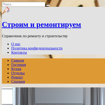
Перейти
Search
к
for:
содержанию
Строим и ремонтируем
Справочник по ремонту и строительству
О нас
Политика конфиденциальности
Контакты
Главная
Гостиная
Кухня
Отделка
Ремонт
Спальня